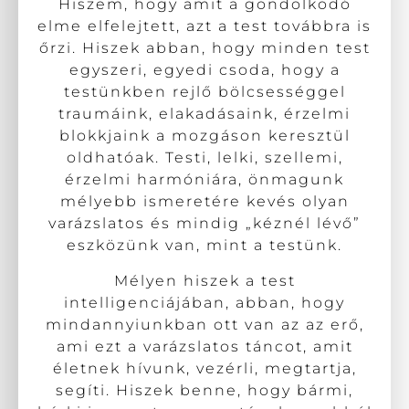
Hiszem, hogy amit a gondolkodó
elme elfelejtett, azt a test továbbra is
őrzi. Hiszek abban, hogy minden test
egyszeri, egyedi csoda, hogy a
testünkben rejlő bölcsességgel
traumáink, elakadásaink, érzelmi
blokkjaink a mozgáson keresztül
oldhatóak. Testi, lelki, szellemi,
érzelmi harmóniára, önmagunk
mélyebb ismeretére kevés olyan
varázslatos és mindig „kéznél lévő”
eszközünk van, mint a testünk.
Mélyen hiszek a test
intelligenciájában, abban, hogy
mindannyiunkban ott van az az erő,
ami ezt a varázslatos táncot, amit
életnek hívunk, vezérli, megtartja,
segíti. Hiszek benne, hogy bármi,