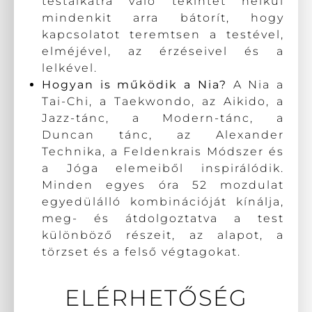
testalkatra való tekintet nélkül
mindenkit arra bátorít, hogy
kapcsolatot teremtsen a testével,
elméjével, az érzéseivel és a
lelkével.
Hogyan is működik a Nia?
A Nia a
Tai-Chi, a Taekwondo, az Aikido, a
Jazz-tánc, a Modern-tánc, a
Duncan tánc, az Alexander
Technika, a Feldenkrais Módszer és
a Jóga elemeiből inspirálódik.
Minden egyes óra 52 mozdulat
egyedülálló kombinációját kínálja,
meg- és átdolgoztatva a test
különböző részeit, az alapot, a
törzset és a felső végtagokat.
ELÉRHETŐSÉG