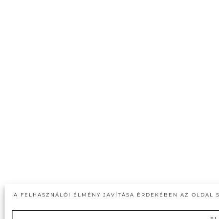
A FELHASZNÁLÓI ÉLMÉNY JAVÍTÁSA ÉRDEKÉBEN AZ OLDAL 
E