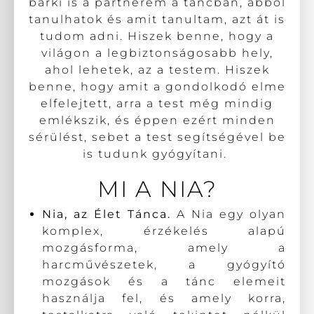
bárki is a partnerem a táncban, abból
tanulhatok és amit tanultam, azt át is
tudom adni. Hiszek benne, hogy a
világon a legbiztonságosabb hely,
ahol lehetek, az a testem. Hiszek
benne, hogy amit a gondolkodó elme
elfelejtett, arra a test még mindig
emlékszik, és éppen ezért minden
sérülést, sebet a test segítségével be
is tudunk gyógyítani.
MI A NIA?
Nia, az Élet Tánca.
A Nia egy olyan
komplex, érzékelés alapú
mozgásforma, amely a
harcművészetek, a gyógyító
mozgások és a tánc elemeit
használja fel, és amely korra,