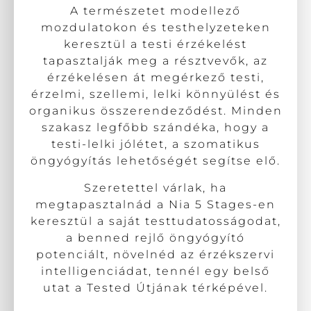
A természetet modellező
mozdulatokon és testhelyzeteken
keresztül a testi érzékelést
tapasztalják meg a résztvevők, az
érzékelésen át megérkező testi,
érzelmi, szellemi, lelki könnyülést és
organikus összerendeződést. Minden
szakasz legfőbb szándéka, hogy a
testi-lelki jólétet, a szomatikus
öngyógyítás lehetőségét segítse elő.
Szeretettel várlak, ha
megtapasztalnád a Nia 5 Stages-en
keresztül a saját testtudatosságodat,
a benned rejlő öngyógyító
potenciált, növelnéd az érzékszervi
intelligenciádat, tennél egy belső
utat a Tested Útjának térképével.