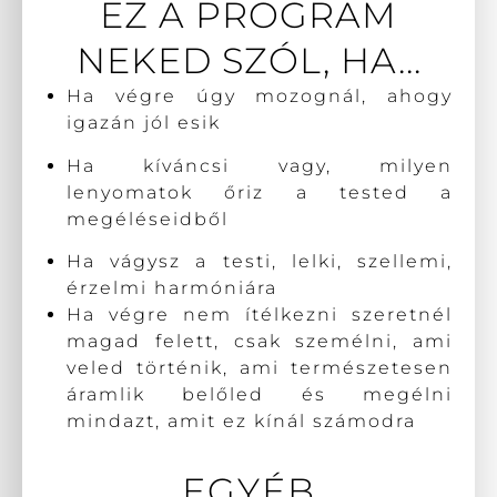
EZ A PROGRAM
NEKED SZÓL, HA...
Ha végre úgy mozognál, ahogy
igazán jól esik
Ha kíváncsi vagy, milyen
lenyomatok őriz a tested a
megéléseidből
Ha vágysz a testi, lelki, szellemi,
érzelmi harmóniára
Ha végre nem ítélkezni szeretnél
magad felett, csak személni, ami
veled történik, ami természetesen
áramlik belőled és megélni
mindazt, amit ez kínál számodra
EGYÉB