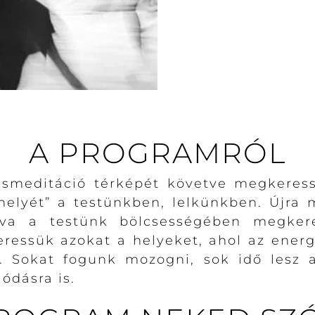
A PROGRAMRÓL
meditáció térképét követve megkeressü
„helyét” a testünkben, lelkünkben. Újra
zva a testünk bölcsességében megker
eressük azokat a helyeket, ahol az ene
 Sokat fogunk mozogni, sok idő lesz 
lódásra is.