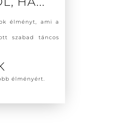
, HA...
ok élményt, ami a
zott szabad táncos
K
óbb élményért.