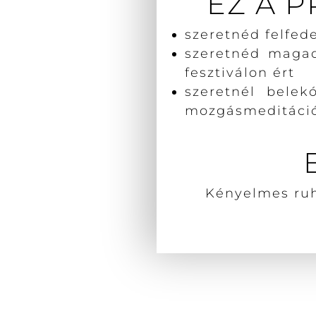
EZ A P
szeretnéd felfed
szeretnéd maga
fesztiválon ért
szeretnél belek
mozgásmeditáció
Kényelmes ruh