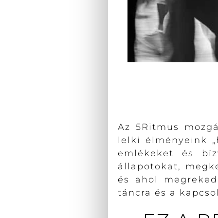
Az 5Ritmus mozgás
lelki élményeink 
emlékeket és bí
állapotokat, megk
és ahol megreked.
táncra és a kapcso