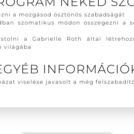
ROGRAM NEKED SZÓL
ezni a mozgásod ösztönös szabadságát
dban szomatikus módon összegezni a s
óstolni a Gabrielle Roth által létreho
 világába
EGYÉB INFORMÁCIÓ
ázat viselése javasolt a még felszabadít