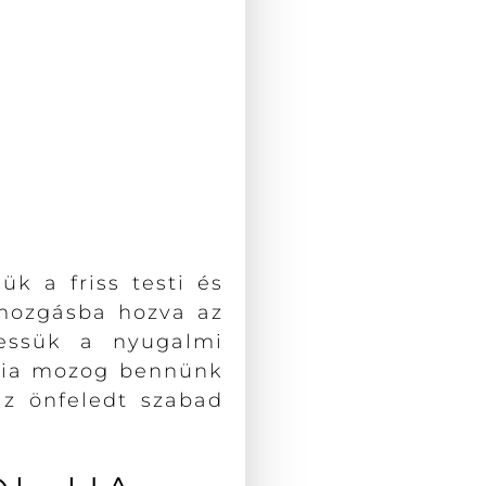
k a friss testi és
 mozgásba hozva az
essük a nyugalmi
rgia mozog bennünk
az önfeledt szabad